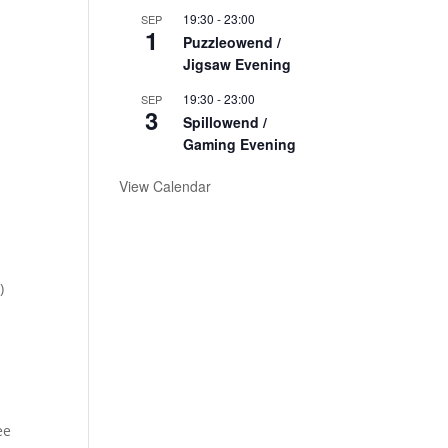
19:30
-
23:00
SEP
1
Puzzleowend /
Jigsaw Evening
19:30
-
23:00
SEP
3
Spillowend /
Gaming Evening
View Calendar
a
)
ee