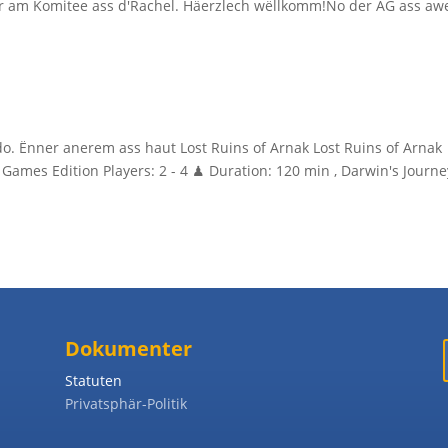
er am Komitee ass d'Rachel. Häerzlech wëllkomm!No der AG ass aw
o. Ënner anerem ass haut Lost Ruins of Arnak Lost Ruins of Arnak
Games Edition Players: 2 - 4 ♟ Duration: 120 min , Darwin's Journe
Dokumenter
Statuten
Privatsphär-Politik