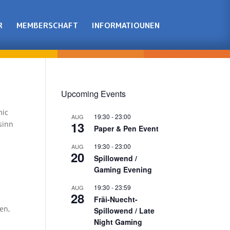
R
MEMBERSCHAFT
INFORMATIOUNEN
Upcoming Events
mic
19:30
-
23:00
AUG
13
sinn
Paper & Pen Event
19:30
-
23:00
AUG
20
Spillowend /
Gaming Evening
19:30
-
23:59
AUG
28
Fräi-Nuecht-
en,
Spillowend / Late
Night Gaming