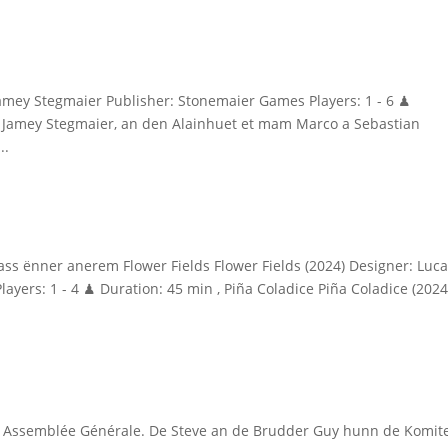
Jamey Stegmaier Publisher: Stonemaier Games Players: 1 - 6 ♟
um Jamey Stegmaier, an den Alainhuet et mam Marco a Sebastian
..
ass ënner anerem Flower Fields Flower Fields (2024) Designer: Luc
Players: 1 - 4 ♟ Duration: 45 min , Piña Coladice Piña Coladice (2024
n) Assemblée Générale. De Steve an de Brudder Guy hunn de Komit