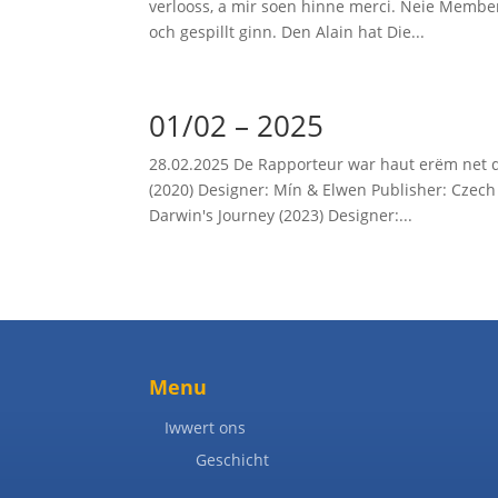
verlooss, a mir soen hinne merci. Neie Memb
och gespillt ginn. Den Alain hat Die...
01/02 – 2025
28.02.2025 De Rapporteur war haut erëm net d
(2020) Designer: Mín & Elwen Publisher: Czech 
Darwin's Journey (2023) Designer:...
Menu
Iwwert ons
Geschicht