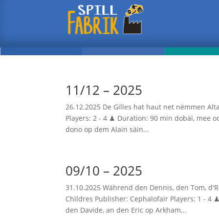
11/12 – 2025
26.12.2025 De Gilles hat haut net nëmmen Alta
Players: 2 - 4 ♟ Duration: 90 min dobäi, mee o
dono op dem Alain säin...
09/10 – 2025
31.10.2025 Während den Dennis, den Tom, d'Rac
Childres Publisher: Cephalofair Players: 1 - 4
den Davide, an den Eric op Arkham...