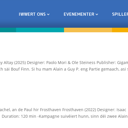
IWWERT ONS
EVENEMENTER
SPILLE
y Altay (2025) Designer: Paolo Mori & Ole Steiness Publisher: Giga
ch säi Bouf Finn. Si hu mam Alain a Guy P. eng Partie gemaach, asi 
hel, an de Paul hir Frosthaven Frosthaven (2022) Designer: Isaac
 ♟ Duration: 120 min -Kampagne suivéiert hunn, sinn déi zwee Alain