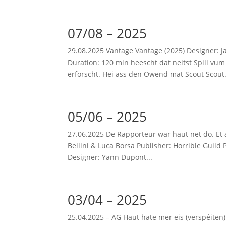
07/08 – 2025
29.08.2025 Vantage Vantage (2025) Designer: 
Duration: 120 min heescht dat neitst Spill v
erforscht. Hei ass den Owend mat Scout Scout.
05/06 – 2025
27.06.2025 De Rapporteur war haut net do. Et 
Bellini & Luca Borsa Publisher: Horrible Guild 
Designer: Yann Dupont...
03/04 – 2025
25.04.2025 – AG Haut hate mer eis (verspéite