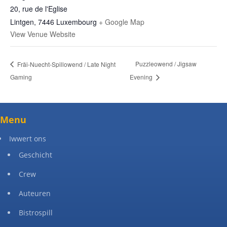
20, rue de l'Eglise
Lintgen
,
7446
Luxembourg
+ Google Map
View Venue Website
Puzzleowend / Jigsaw
Fräi-Nuecht-Spillowend / Late Night
Gaming
Evening
Menu
Iwwert ons
Geschicht
Crew
Auteuren
Bistrospill