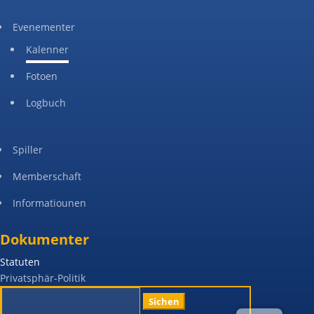
Evenementer
Kalenner
Fotoen
Logbuch
Spiller
Memberschaft
Informatiounen
Dokumenter
Statuten
Privatsphär-Politik
Search
for: