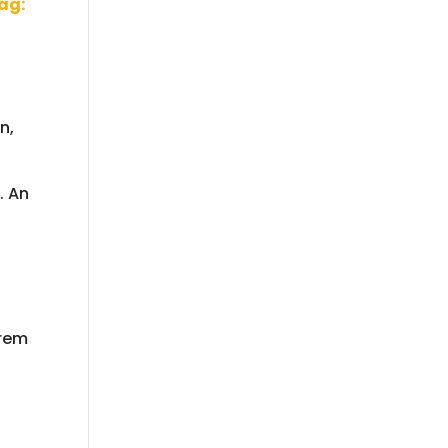
ag:
n,
. An
erem