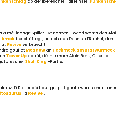
unkenschlag
op der Iberescher Hallefinsel (
Funkenschl
en a méi laange Spiller. De ganzen Owend waren den Alai
f Arnak
beschäftegt, an och den Dennis, d'Rachel, den
 mat
Revive
verbruecht.
ndra gouf et
Meadow
an
Heckmeck am Bratwurmeck
 an
Tower Up
dobäi, déi hie mam Alain Bert., Gilles, a
ligatorescher
Skull King
-Partie.
kanz. D'Spiller déi haut gespillt goufe waren ënner an
ftosaurus
, a
Revive
.