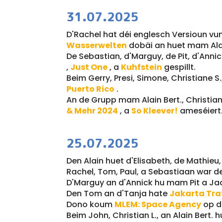
31.07.2025
D'Rachel hat déi englesch Versioun v
Wasserwelten
dobäi an huet mam Alai
De Sebastian, d'Marguy, de Pit, d'Anni
,
Just One
, a
Kuhfstein
gespillt.
Beim Gerry, Presi, Simone, Christiane S
Puerto Rico
.
An de Grupp mam Alain Bert., Christiane
& Mehr 2024
, a
So Kleever!
ameséiert
25.07.2025
Den Alain huet d'Elisabeth, de Mathieu
Rachel, Tom, Paul, a Sebastiaan war
D'Marguy an d'Annick hu mam Pit a J
Den Tom an d'Tanja hate
Jakarta Tra
Dono koum
MLEM: Space Agency
op d
Beim John, Christian L., an Alain Bert.