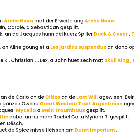
um
Arche Nova
mat der Erweiterung
Arche Nova:
n, Carole, a Sebastiaan gespillt.
ck, an de Jacques hunn déi kuerz Spiller
Duck & Cover
,
T
., an Aline goung et a
Les jardins suspendus
an dono o
 K., Christian L., Lex, a John huet sech mat
Skull King
,
.
, an de Carlo an de
Cities
an de
Last Will
agewisen. Be
 de ganzen Owend
Great Western Trail: Argentinien
uge
acques:
Mycelia
a
Mein Traumhaus
gespillt.
ffic
dobäi an hu mam Rachel Ga. a Myriam R. gespillt.
en Dësch.
 huet de Spice misse fléissen am
Dune: Imperium
.