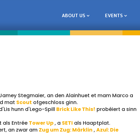
ABOUT US
EVENTS
m Jamey Stegmaier, an den Alainhuet et mam Marco a
end mat
Scout
ofgeschloss ginn.
d'Lis hunn d'Lego-Spill
Brick Like This!
probéiert a sinn
t als Entrée
Tower Up
, a
SETI
als Haaptplat.
ert, an zwar am
Zug um Zug: Märklin
,
Azul: Die