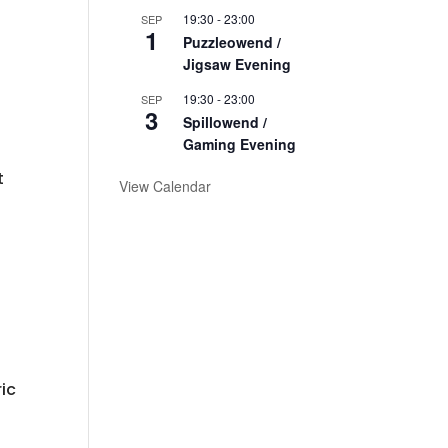
19:30
-
23:00
SEP
1
Puzzleowend /
Jigsaw Evening
19:30
-
23:00
SEP
3
Spillowend /
!
Gaming Evening
t
View Calendar
ic