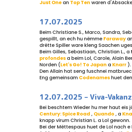
Just One
an
Top Ten
waren d'Absacker
17.07.2025
Beim Christiane S., Marco, Sandra, Se
gespillt, an ech hu nëmme
Faraway
a
drëtte Spiller ware kleng Saachen uge
Beim Gilles, Sebastiaan, Christian L.,
profondes
a beim Lol, Carole, Alain B
Norden (
Let's Go! To Japan
a
Knarr
).
Den Allain hat seng fuschnei
matbruech
Eng gemeinsam
Codenames
huet de
12.07.2025 – Viva-Vakan
Bei beschtem Wieder hu mer haut eis j
Century: Spice Road
,
Quando
, a
Kna
knapp virum Christian L. a Lol gewonn.
Bei der Mëttespaus huet de Lol nach e