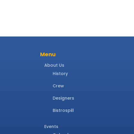
Menu
About Us
History
Crew
Designers
Bistrospill
Events