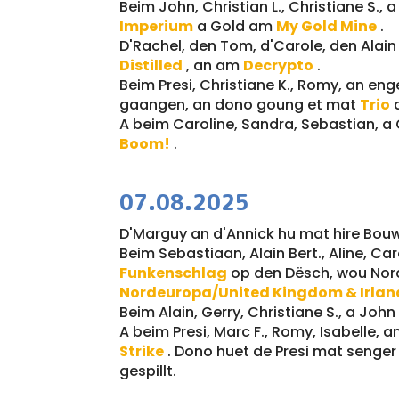
Beim John, Christian L., Christiane S
Imperium
a Gold am
My Gold Mine
.
D'Rachel, den Tom, d'Carole, den Alain 
Distilled
, an am
Decrypto
.
Beim Presi, Christiane K., Romy, an eng
gaangen, an dono goung et mat
Trio
A beim Caroline, Sandra, Sebastian, a
Boom!
.
07.08.2025
D'Marguy an d'Annick hu mat hire Bo
Beim Sebastiaan, Alain Bert., Aline, Car
Funkenschlag
op den Dësch, wou Nor
Nordeuropa/United Kingdom & Irlan
Beim Alain, Gerry, Christiane S., a Joh
A beim Presi, Marc F., Romy, Isabelle, a
Strike
. Dono huet de Presi mat senge
gespillt.