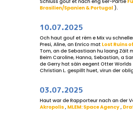
Schluss gouf et nach eng 6er-Partie
F
Brasilien/Spanien & Portugal
).
10.07.2025
Och haut gouf et rëm e Mix vu schnell
Presi, Aline, an Enrico mat
Lost Ruins o
Tom, an de Sebastiaan hu laang Zäit
Beim Caroline, Hanna, Sebastian, a Sa
de Gerry hat säin eegent Otter Worlds
Christian L. gespillt huet, virun der ob
03.07.2025
Haut war de Rapporteur nach an der Va
Akropolis
,
MLEM: Space Agency
,
Dra