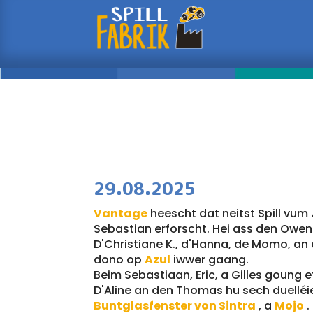
07/08 – 2025
29.08.2025
Vantage
heescht dat neitst Spill vu
Sebastian erforscht. Hei ass den Ow
D'Christiane K., d'Hanna, de Momo, an 
dono op
Azul
iwwer gaang.
Beim Sebastiaan, Eric, a Gilles goung e
D'Aline an den Thomas hu sech duelléi
Buntglasfenster von Sintra
, a
Mojo
.