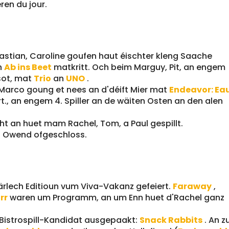
en du jour.
bastian, Caroline goufen haut éischter kleng Saache
n
Ab ins Beet
matkritt. Och beim Marguy, Pit, an engem
sot, mat
Trio
an
UNO
.
 a Marco goung et nees an d'déift Mier mat
Endeavor: Ea
ert., an engem 4. Spiller an de wäiten Osten an den alen
t an huet mam Rachel, Tom, a Paul gespillt.
n Owend ofgeschloss.
z
ärlech Editioun vum Viva-Vakanz gefeiert.
Faraway
,
rr
waren um Programm, an um Enn huet d'Rachel ganz
 Bistrospill-Kandidat ausgepaakt:
Snack Rabbits
. An 