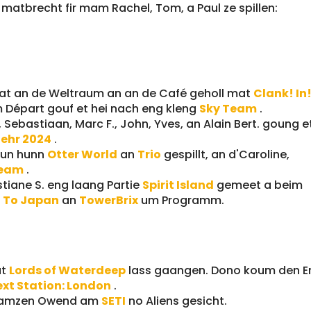
r matbrecht fir mam Rachel, Tom, a Paul ze spillen:
 mat an de Weltraum an an de Café geholl mat
Clank! In
 Départ gouf et hei nach eng kleng
Sky Team
.
Sebastiaan, Marc F., John, Yves, an Alain Bert. goung e
ehr 2024
.
soun hunn
Otter World
an
Trio
gespillt, an d'Caroline,
eam
.
stiane S. eng laang Partie
Spirit Island
gemeet a beim
! To Japan
an
TowerBrix
um Programm.
at
Lords of Waterdeep
lass gaangen. Dono koum den Er
ext Station: London
.
 gamzen Owend am
SETI
no Aliens gesicht.