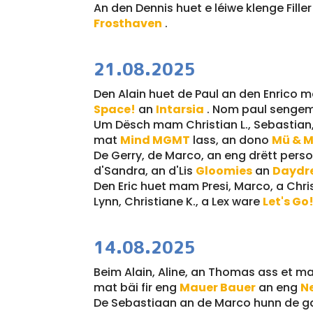
An den Dennis huet e léiwe klenge Fille
Frosthaven
.
21.08.2025
Den Alain huet de Paul an den Enrico
Space!
an
Intarsia
. Nom paul sengem
Um Dësch mam Christian L., Sebastian, 
mat
Mind MGMT
lass, an dono
Mü & M
De Gerry, de Marco, an eng drëtt per
d'Sandra, an d'Lis
Gloomies
an
Daydr
Den Eric huet mam Presi, Marco, a Chri
Lynn, Christiane K., a Lex ware
Let's Go
14.08.2025
Beim Alain, Aline, an Thomas ass et m
mat bäi fir eng
Mauer Bauer
an eng
N
De Sebastiaan an de Marco hunn de