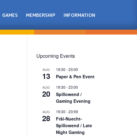
GAMES
MEMBERSHIP
INFORMATION
Upcoming Events
19:30
-
23:00
AUG
13
Paper & Pen Event
19:30
-
23:00
AUG
20
Spillowend /
Gaming Evening
19:30
-
23:59
AUG
28
Fräi-Nuecht-
Spillowend / Late
Night Gaming