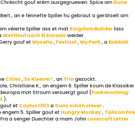
., a Chrëscht gouf erëm ausgegruewen: Spice am
Dune:
Bert., an e fënnefte Spiller hu gebraut a gerätselt am
em véierte Spiller ass et mat
Kingdom Builder
lass
a
Wettlauf nach El Dorado
weider.
 Gerry gouf et
Mycelia
,
Festival
,
My Park
, a
Bobbidi
uwe
Cities
,
So Kleever!
, an
Trio
gezockt.
ole, Christiane K., an engem 6. Spiller koum de Klassiker
deuropa mat Stroum versuergt gouf (
Funkenschlag:
d
).
n gouf et
Caylus 1303
a
Ganz schön clever
.
n engem 5. Spiller gouf et
Hungry Monkey
,
Tails on Fir
r Fra a senger Duechter a mam John
Lovecraft Letter