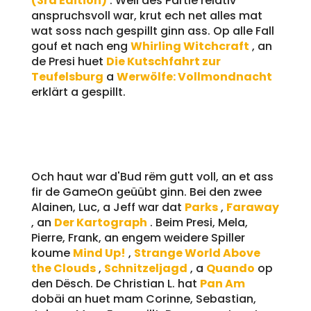
(3rd Edition)
. Well dës Partie relativ
anspruchsvoll war, krut ech net alles mat
wat soss nach gespillt ginn ass. Op alle Fall
gouf et nach eng
Whirling Witchcraft
, an
de Presi huet
Die Kutschfahrt zur
Teufelsburg
a
Werwölfe: Vollmondnacht
erklärt a gespillt.
25.10.2024
Och haut war d'Bud rëm gutt voll, an et ass
fir de GameOn geüübt ginn. Bei den zwee
Alainen, Luc, a Jeff war dat
Parks
,
Faraway
, an
Der Kartograph
. Beim Presi, Mela,
Pierre, Frank, an engem weidere Spiller
koume
Mind Up!
,
Strange World Above
the Clouds
,
Schnitzeljagd
, a
Quando
op
den Dësch. De Christian L. hat
Pan Am
dobäi an huet mam Corinne, Sebastian,