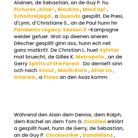
Alainen, de Sebastian, an de Guy P. hu
Pictures
,
Klick!
,
Blockits
,
Mind Up!
,
Schnitzeljagd
, a
Quando
gespillt. De Presi,
d'Lynn, d'Christiane S., an de Paul hunn hir
Pandemic Legacy: Season 0
-Kampagne
weider gefuer. Wat op deenen aneren
Dëscher gespillt ginn ass, hunn ech net
ganz matkritt. De Christian L. huet
Xylotar
mat bruecht, de Gilles K.
Metropolis
, an de
Gerry
Spirits of the Forest
. Do dernieft sinn
och nach
Scout
,
Machi Koro
,
After Us
,
Intarsia
, a
Pixies
an den Asaz komm.
10.10.2024
Während den Alain dem Dennis, dem Ralph,
dem Rachel an dem Tom G.
Distilled
erklärt
a gespillt huet, hunn de Gerry, de Sebastian,
an de Guy P.
Clockworker
,
Dandelions
,