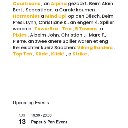
Courtisans
, an
Alpina
gezockt. Beim Alain
Bert., Sebastiaan, a Carole koumen
Harmonies
a
Mind Up!
op den Dësch. Beim
Presi, Lynn, Christiane K., an engem 4. Spiller
waren et
TowerBrix
,
Trio
,
5 Towers
, a
Pixies
. A beim John, Christian L., Marc F.,
Pierre, an zwee anere Spiller waren et eng
Rei éischter kuerz Saachen:
Viking Raiders
,
Top Ten
,
Slide
,
Klick!
, a
Strike
.
Upcoming Events
19:30
-
23:00
AUG
13
Paper & Pen Event