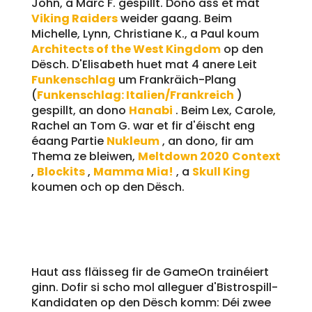
John, a Marc F. gespillt. Dono ass et mat
Viking Raiders
weider gaang. Beim
Michelle, Lynn, Christiane K., a Paul koum
Architects of the West Kingdom
op den
Dësch. D'Elisabeth huet mat 4 anere Leit
Funkenschlag
um Frankräich-Plang
(
Funkenschlag: Italien/Frankreich
)
gespillt, an dono
Hanabi
. Beim Lex, Carole,
Rachel an Tom G. war et fir d'éischt eng
éaang Partie
Nukleum
, an dono, fir am
Thema ze bleiwen,
Meltdown 2020
Context
,
Blockits
,
Mamma Mia!
, a
Skull King
koumen och op den Dësch.
17.10.2024
Haut ass fläisseg fir de GameOn trainéiert
ginn. Dofir si scho mol alleguer d'Bistrospill-
Kandidaten op den Dësch komm: Déi zwee