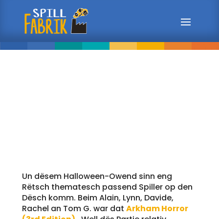
09/10 – 2024
31.10.2024
Un dësem Halloween-Owend sinn eng
Rëtsch thematesch passend Spiller op den
Dësch komm. Beim Alain, Lynn, Davide,
Rachel an Tom G. war dat
Arkham Horror