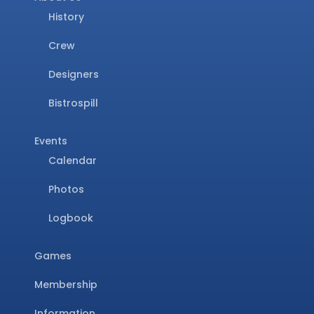
History
Crew
Designers
Bistrospill
Events
Calendar
Photos
Logbook
Games
Membership
Information