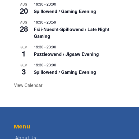
19:30
-
23:00
AUG
20
Spillowend / Gaming Evening
19:30
-
23:59
AUG
28
Fräi-Nuecht-Spillowend / Late Night
Gaming
19:30
-
23:00
SEP
1
Puzzleowend / Jigsaw Evening
19:30
-
23:00
SEP
3
Spillowend / Gaming Evening
View Calendar
Menu
About Us